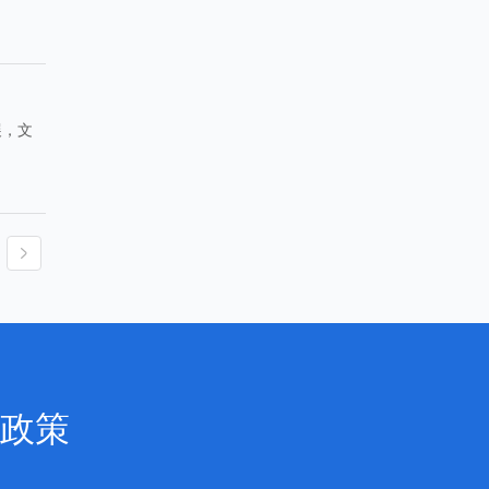
展，文
政策